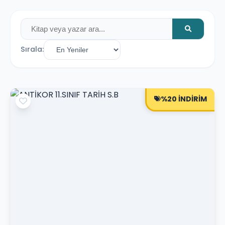
Sırala:
%20 İNDİRİM