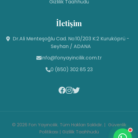
Gizlilik Taahhüdü
İletişim
Fon Yayıncılık
Dr.Ali Menteşoğlu Cad. No:10/203 K:2 Kuruköprü -
Canlı Destek Hattı
Seyhan / ADANA
info@fonyayincilik.com.tr
Fon Yayıncılık
Merhaba! Size nasıl yardımcı
0 (850) 302 85 23
olabilirim? Aşağıdan mesajınızı
yazıp sohbete
başlayabilirsiniz. 😊
14:04
© 2026 Fon Yayıncılık. Tüm Hakları Saklıdır. |
Güvenlik
Politikası
|
Gizlilik Taahhüdü