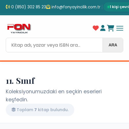
0 (850) 302 85 23
info@fonyayincilik.com.tr
1 kişi çev
ARA
11. Sınıf
Koleksiyonumuzdaki en seçkin eserleri
keşfedin.
Toplam
7
kitap bulundu.