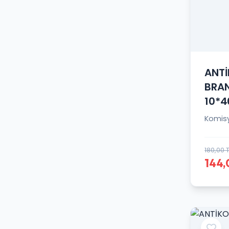
ANTİ
BRAN
10*4
Komis
180,00 
144,