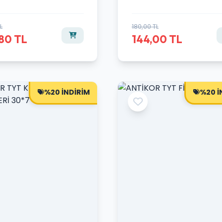
L
180,00 TL
80 TL
144,00 TL
%20 İNDİRİM
%20 İ