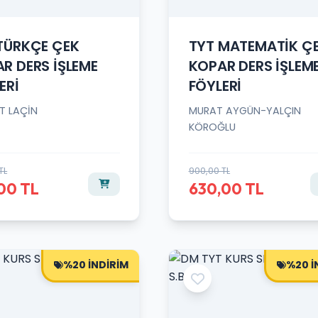
TÜRKÇE ÇEK
TYT MATEMATİK Ç
R DERS İŞLEME
KOPAR DERS İŞLEM
ERİ
FÖYLERİ
T LAÇİN
MURAT AYGÜN-YALÇIN
KÖROĞLU
TL
900,00 TL
00 TL
630,00 TL
%20 İNDİRİM
%20 İ