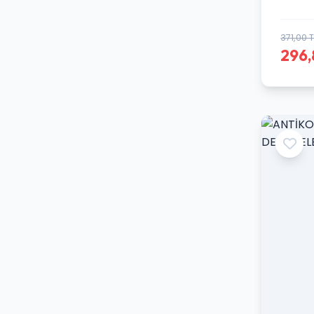
371,00 T
296,