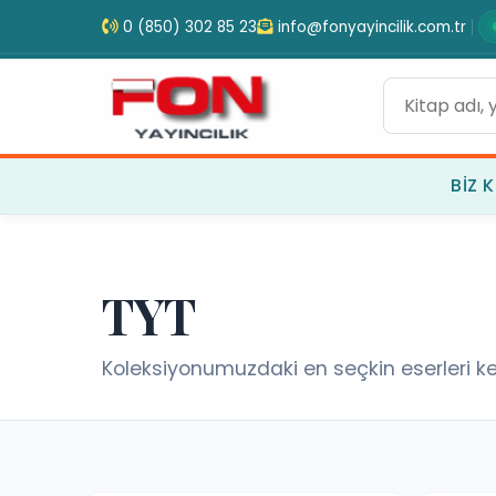
0 (850) 302 85 23
info@fonyayincilik.com.tr
BIZ K
TYT
Koleksiyonumuzdaki en seçkin eserleri ke