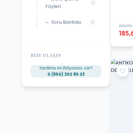
1
Föyleri
Soru Bankası
2
232,00 
185,
BIZE ULAŞIN
Yardıma mı ihtiyacınız var?
0 (850) 302 85 23