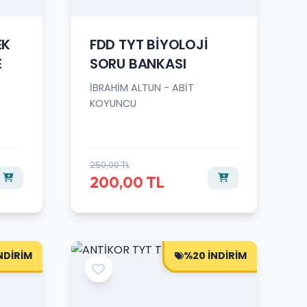
EK
FDD TYT BİYOLOJİ
E
SORU BANKASI
İBRAHİM ALTUN - ABİT
KOYUNCU
250,00 TL
200,00 TL
NDİRİM
%20 İNDİRİM