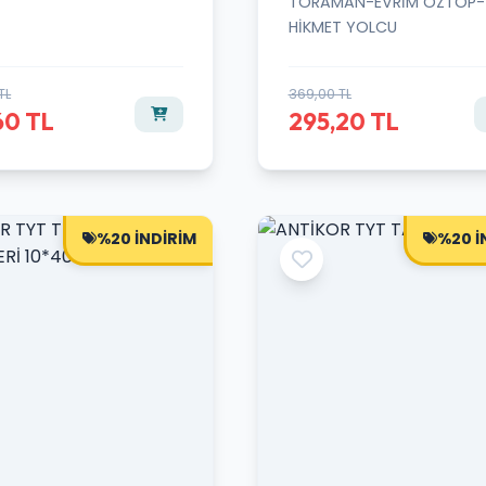
TORAMAN-EVRİM ÖZTOP-
HİKMET YOLCU
TL
369,00 TL
60 TL
295,20 TL
%20 İNDİRİM
%20 İ