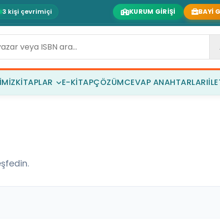
3 kişi çevrimiçi
KURUM GIRIŞI
BAYI G
IMIZ
KITAPLAR
E-KITAP
ÇÖZÜM
CEVAP ANAHTARLARI
İL
şfedin.