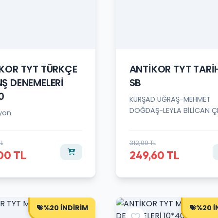
KOR TYT TÜRKÇE
ANTİKOR TYT TARİ
Ş DENEMELERİ
SB
0
KÜRŞAD UĞRAŞ-MEHMET
DOĞDAŞ-LEYLA BİLİCAN ÇE
yon
TL
312,00 TL
00 TL
249,60 TL
%20 İNDİRİM
%20 İ