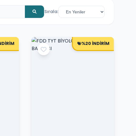
Sırala:
NDİRİM
%20 İNDİRİM