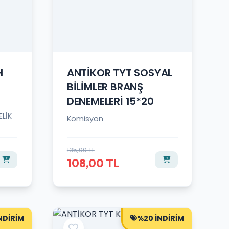
H
ANTİKOR TYT SOSYAL
BİLİMLER BRANŞ
DENEMELERİ 15*20
LİK
Komisyon
135,00 TL
108,00 TL
NDİRİM
%20 İNDİRİM