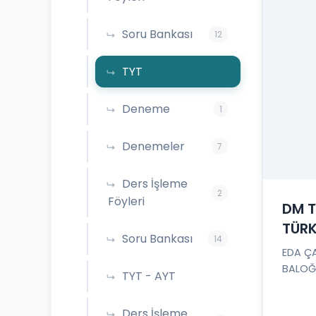
Soru Bankası
12
TYT
Deneme
1
Denemeler
7
Ders İşleme
2
Föyleri
DM T
TÜRK
Soru Bankası
14
EDA Ç
BALOĞ
TYT - AYT
Ders İşleme