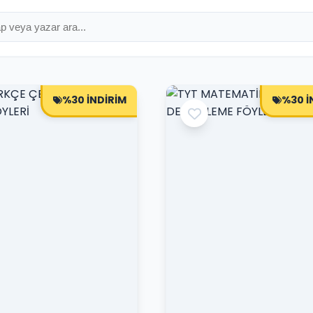
%30 İNDİRİM
%30 İ