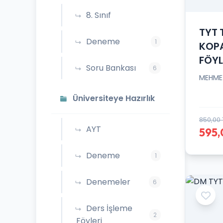
8. Sınıf
TYT 
Deneme
1
KOPA
FÖYL
Soru Bankası
6
MEHME
Üniversiteye Hazırlık
850,00 
AYT
595,
Deneme
1
Denemeler
6
Ders İşleme
2
Föyleri