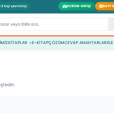
3 kişi çevrimiçi
KURUM GIRIŞI
BAYI G
IMIZ
KITAPLAR
E-KITAP
ÇÖZÜM
CEVAP ANAHTARLARI
İL
şfedin.