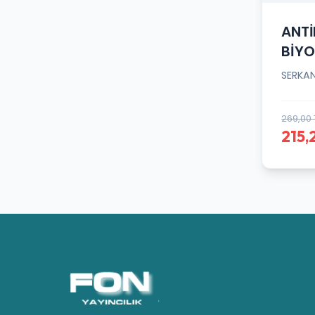
ANTİ
BİYO
SERKA
269,00 
215,