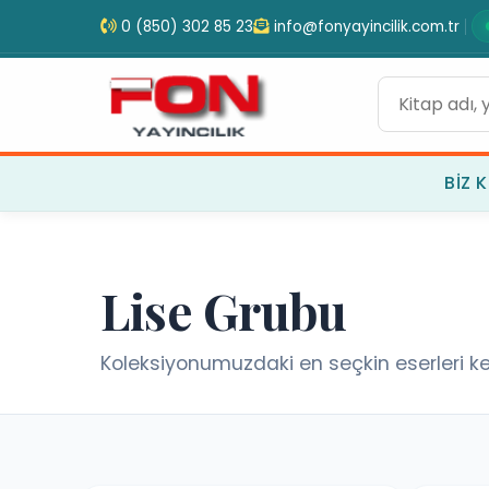
0 (850) 302 85 23
info@fonyayincilik.com.tr
BIZ K
Lise Grubu
Koleksiyonumuzdaki en seçkin eserleri ke