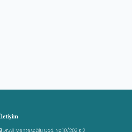
İletişim
Dr.Ali Menteşoğlu Cad. No:10/203 K:2