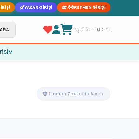
IRIŞI
YAZAR GIRIŞI
ÖĞRETMEN GIRIŞI
Toplam - 0,00 TL
ARA
ETIŞIM
Toplam
7
kitap bulundu.