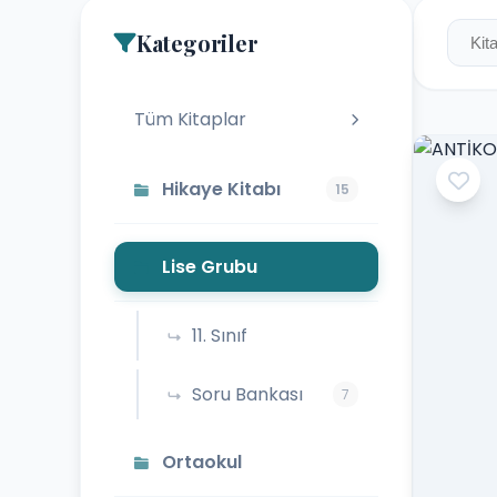
Kategoriler
Tüm Kitaplar
Hikaye Kitabı
15
Lise Grubu
11. Sınıf
Soru Bankası
7
Ortaokul