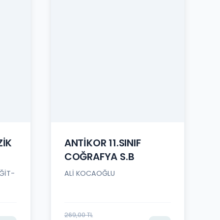
ZİK
ANTİKOR 11.SINIF
COĞRAFYA S.B
ĞİT-
ALİ KOCAOĞLU
269,00 TL