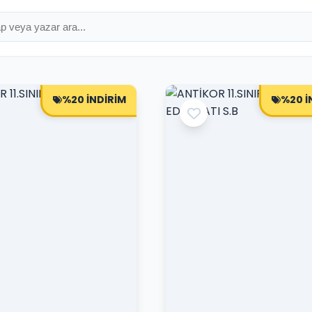
%20 İNDİRİM
%20 İ