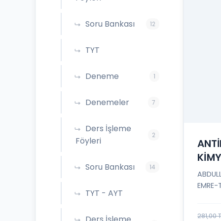
Soru Bankası
12
TYT
Deneme
1
Denemeler
7
Ders İşleme
2
Föyleri
ANTİ
KİMY
Soru Bankası
14
ABDUL
EMRE-
TYT - AYT
281,00 
Ders İşleme