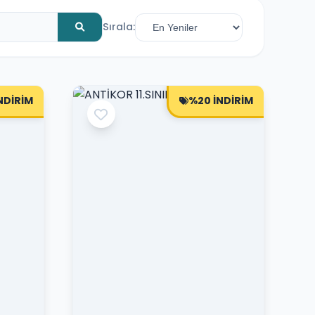
Sırala:
NDİRİM
%20 İNDİRİM