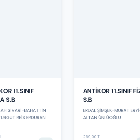
KOR 11.SINIF
ANTİKOR 11.SINIF Fİ
A S.B
S.B
LAH SİVARİ-BAHATTİN
ERDAL ŞİMŞEK-MURAT ERYİ
TURGUT REİS ERDURAN
ALTAN ÜNLÜOĞLU
TL
269,00 TL