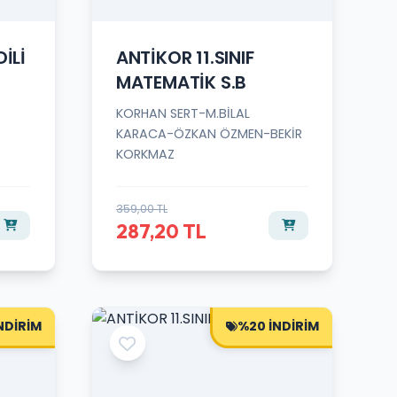
DİLİ
ANTİKOR 11.SINIF
MATEMATİK S.B
KORHAN SERT-M.BİLAL
KARACA-ÖZKAN ÖZMEN-BEKİR
KORKMAZ
359,00 TL
287,20 TL
NDİRİM
%20 İNDİRİM