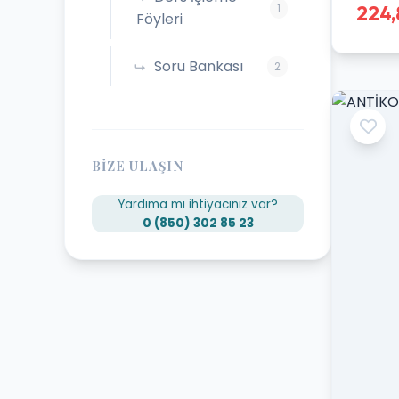
1
224,
Föyleri
Soru Bankası
2
BIZE ULAŞIN
Yardıma mı ihtiyacınız var?
0 (850) 302 85 23