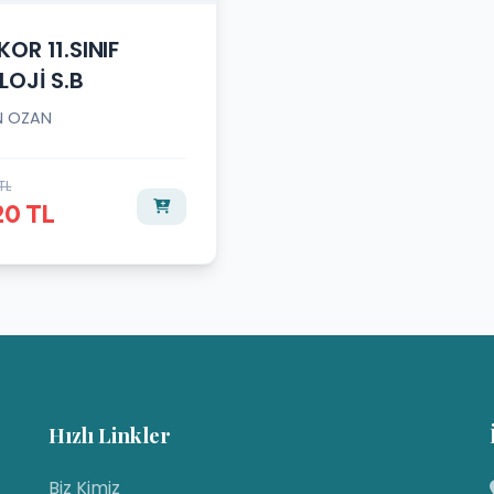
KOR 11.SINIF
LOJİ S.B
N OZAN
TL
20 TL
Hızlı Linkler
Biz Kimiz