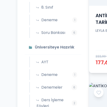
8. Sınıf
ANTİ
Deneme
1
TARİ
LEYLA 
Soru Bankası
6
Üniversiteye Hazırlık
222,00 
177,
AYT
Deneme
1
Denemeler
6
Ders İşleme
2
Föyleri