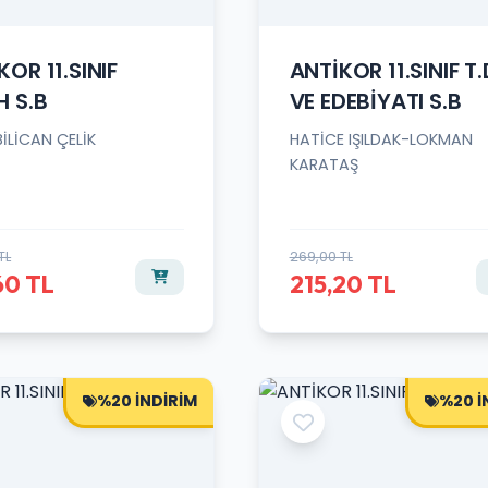
KOR 11.SINIF
ANTİKOR 11.SINIF T.
H S.B
VE EDEBİYATI S.B
BİLİCAN ÇELİK
HATİCE IŞILDAK-LOKMAN
KARATAŞ
TL
269,00 TL
60 TL
215,20 TL
%20 İNDİRİM
%20 İ