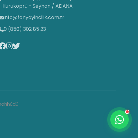
Fon Yayıncılık
Kuruköprü - Seyhan / ADANA
Canlı Destek Hattı
info@fonyayincilik.com.tr
0 (850) 302 85 23
Fon Yayıncılık
Merhaba! Size nasıl yardımcı
olabilirim? Aşağıdan mesajınızı yazıp
sohbete başlayabilirsiniz. 😊
02:29
 Taahhüdü