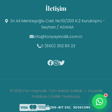
İletişim
Fon Yayıncılık
Dr.Ali Menteşoğlu Cad. No:10/203 K:2 Kuruköprü -
Canlı Destek Hattı
Seyhan / ADANA
info@fonyayincilik.com.tr
Fon Yayıncılık
Merhaba! Size nasıl yardımcı
0 (850) 302 85 23
olabilirim? Aşağıdan mesajınızı
yazıp sohbete
başlayabilirsiniz. 😊
14:20
© 2026 Fon Yayıncılık. Tüm Hakları Saklıdır. |
Güvenlik
Politikası
|
Gizlilik Taahhüdü
256-BIT SSL
3D
SECURE