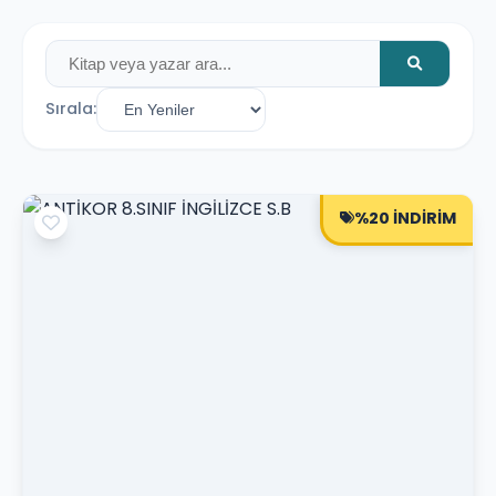
Sırala:
%20 İNDİRİM