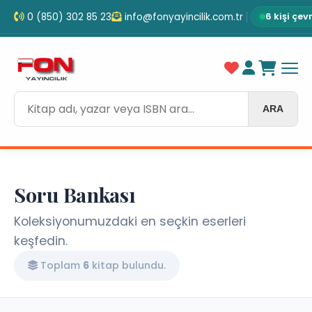
0 (850) 302 85 23
info@fonyayincilik.com.tr
6 kişi çev
ARA
Soru Bankası
Koleksiyonumuzdaki en seçkin eserleri
keşfedin.
Toplam
6
kitap bulundu.