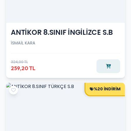
ANTİKOR 8.SINIF İNGİLİZCE S.B
İSMAİL KARA
324,00 TL
259,20 TL
%20 İNDİRİM