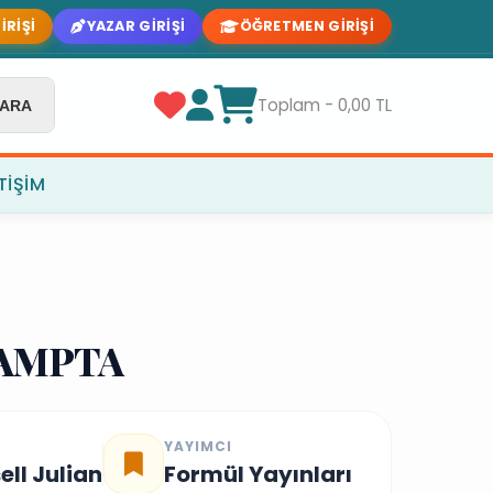
IRIŞI
YAZAR GIRIŞI
ÖĞRETMEN GIRIŞI
Toplam - 0,00 TL
ARA
ETIŞIM
KAMPTA
YAYIMCI
ll Julian
Formül Yayınları