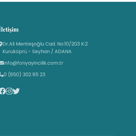
İletişim
Dr.Ali Menteşoğlu Cad. No:10/203 K:2
Fon Yayıncılık
Kuruköprü - Seyhan / ADANA
Canlı Destek Hattı
info@fonyayincilik.com.tr
0 (850) 302 85 23
Fon Yayıncılık
Merhaba! Size nasıl yardımcı
olabilirim? Aşağıdan mesajınızı yazıp
sohbete başlayabilirsiniz. 😊
22:16