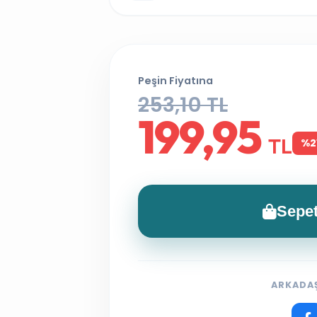
Peşin Fiyatına
253,10 TL
199,95
TL
%2
Sepet
ARKADAŞ