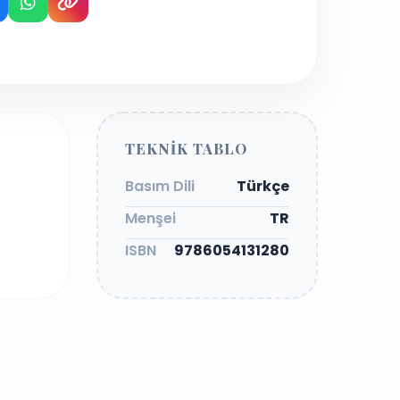
TEKNIK TABLO
Basım Dili
Türkçe
Menşei
TR
ISBN
9786054131280