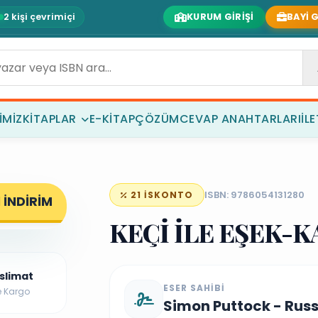
2 kişi çevrimiçi
KURUM GIRIŞI
BAYI G
IMIZ
KITAPLAR
E-KITAP
ÇÖZÜM
CEVAP ANAHTARLARI
İL
ISBN: 9786054131280
21 İSKONTO
 İNDİRİM
KEÇİ İLE EŞEK-
İJİNAL
eslimat
ESER SAHIBI
e Kargo
Simon Puttock - Russe