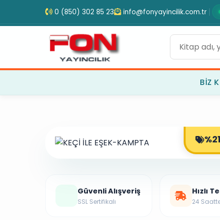
0 (850) 302 85 23
info@fonyayincilik.com.tr
BIZ K
%21
OR
Güvenli Alışveriş
Hızlı T
SSL Sertifikalı
24 Saatt