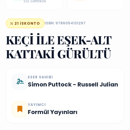
SSL Sertifikalı
ISBN: 9786054131297
21 İSKONTO
KEÇİ İLE EŞEK-ALT
KATTAKİ GÜRÜLTÜ
ESER SAHIBI
Simon Puttock - Russell Julian
YAYIMCI
Formül Yayınları