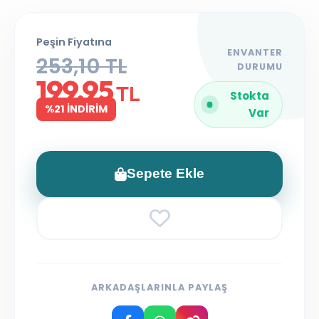
Peşin Fiyatına
ENVANTER
253,10 TL
DURUMU
199,95
TL
Stokta
%21 İNDİRİM
Var
Sepete Ekle
ARKADAŞLARINLA PAYLAŞ