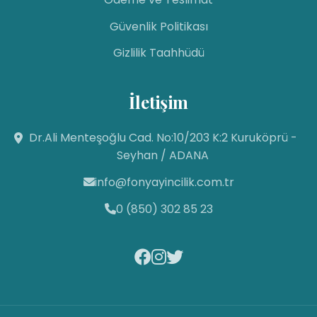
Güvenlik Politikası
Gizlilik Taahhüdü
İletişim
Fon Yayıncılık
Dr.Ali Menteşoğlu Cad. No:10/203 K:2 Kuruköprü -
Canlı Destek Hattı
Seyhan / ADANA
info@fonyayincilik.com.tr
Fon Yayıncılık
Merhaba! Size nasıl yardımcı
0 (850) 302 85 23
olabilirim? Aşağıdan mesajınızı
yazıp sohbete
başlayabilirsiniz. 😊
22:38