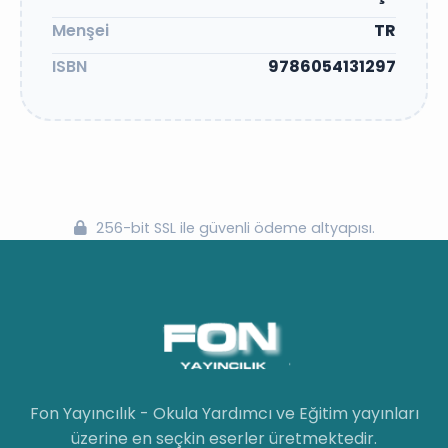
Menşei
TR
ISBN
9786054131297
256-bit SSL ile güvenli ödeme altyapısı.
Fon Yayıncılık - Okula Yardımcı ve Eğitim yayınları
üzerine en seçkin eserler üretmektedir.