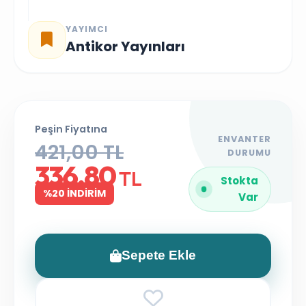
YAYIMCI
Antikor Yayınları
Peşin Fiyatına
ENVANTER
421,00 TL
DURUMU
336,80
TL
Stokta
%20 İNDİRİM
Var
Sepete Ekle