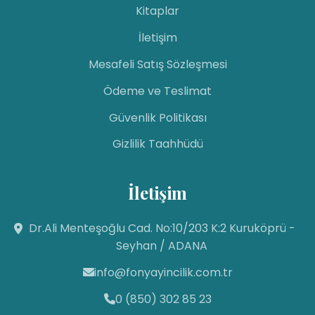
Kitaplar
İletişim
Mesafeli Satış Sözleşmesi
Ödeme ve Teslimat
Güvenlik Politikası
Gizlilik Taahhüdü
İletişim
Fon Yayıncılık
Dr.Ali Menteşoğlu Cad. No:10/203 K:2 Kuruköprü -
Canlı Destek Hattı
Seyhan / ADANA
info@fonyayincilik.com.tr
Fon Yayıncılık
Merhaba! Size nasıl yardımcı
0 (850) 302 85 23
olabilirim? Aşağıdan mesajınızı