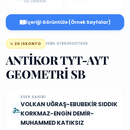
SSL Sertifikalı
İçeriği Görüntüle (Örnek Sayfalar)
ISBN: 9786053217008
20 İSKONTO
ANTİKOR TYT-AYT
GEOMETRİ SB
ESER SAHIBI
VOLKAN UĞRAŞ-EBUBEKİR SIDDIK
KORKMAZ-ENGİN DEMİR-
MUHAMMED KATIKSIZ