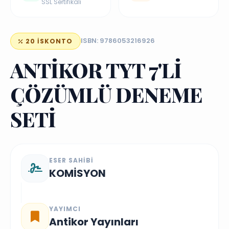
SSL Sertifikalı
ISBN: 9786053216926
20 İSKONTO
ANTİKOR TYT 7'Lİ
ÇÖZÜMLÜ DENEME
SETİ
ESER SAHIBI
KOMİSYON
YAYIMCI
Antikor Yayınları