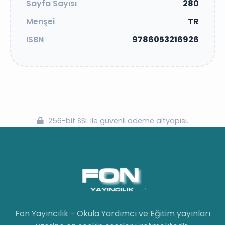
Sayfa Sayısı
280
Menşei
TR
ISBN
9786053216926
256-bit SSL ile güvenli ödeme altyapısı.
Fon Yayıncılık - Okula Yardımcı ve Eğitim yayınları