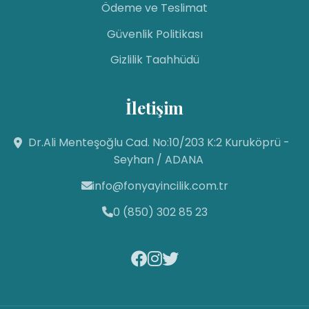
Ödeme ve Teslimat
Güvenlik Politikası
Gizlilik Taahhüdü
İletişim
Fon Yayıncılık
Dr.Ali Menteşoğlu Cad. No:10/203 K:2 Kuruköprü -
Canlı Destek Hattı
Seyhan / ADANA
info@fonyayincilik.com.tr
Fon Yayıncılık
Merhaba! Size nasıl yardımcı
0 (850) 302 85 23
olabilirim? Aşağıdan mesajınızı
yazıp sohbete
başlayabilirsiniz. 😊
19:06