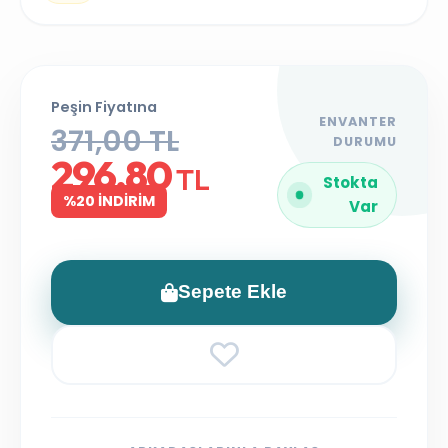
Peşin Fiyatına
ENVANTER
371,00 TL
DURUMU
296,80
TL
Stokta
%20 İNDİRİM
Var
Sepete Ekle