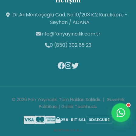
Fon Yayıncılık
Dr.Ali Menteşoğlu Cad. No:10/203 K:2 Kuruköprü -
Canlı Destek Hattı
Seyhan / ADANA
info@fonyayincilik.com.tr
Fon Yayıncılık
Merhaba! Size nasıl yardımcı
0 (850) 302 85 23
olabilirim? Aşağıdan mesajınızı
yazıp sohbete
başlayabilirsiniz. 😊
04:22
© 2026 Fon Yayıncılık. Tüm Hakları Saklıdır. |
Güvenlik
Politikası
|
Gizlilik Taahhüdü
256-BIT SSL
3D
SECURE
BERTEM V3.0.1