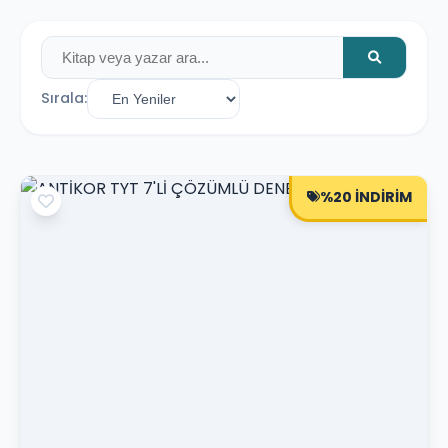
Sırala:
%20 İNDİRİM