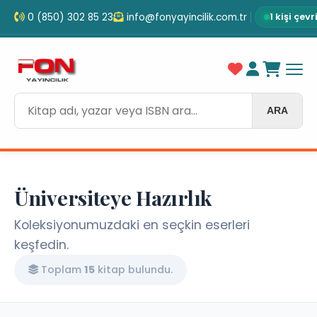
0 (850) 302 85 23
info@fonyayincilik.com.tr
1 kişi çev
ARA
Üniversiteye Hazırlık
Koleksiyonumuzdaki en seçkin eserleri
keşfedin.
Toplam
15
kitap bulundu.