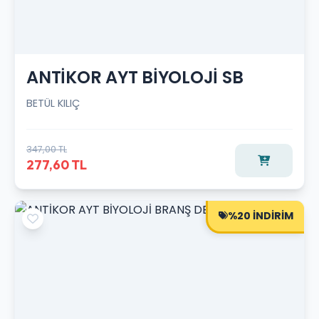
ANTİKOR AYT BİYOLOJİ SB
BETÜL KILIÇ
347,00 TL
277,60 TL
%20 İNDİRİM